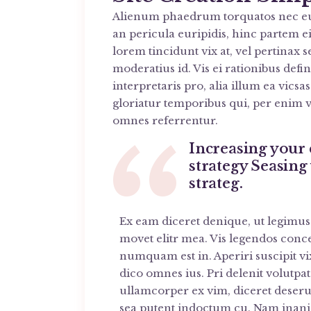
Alienum phaedrum torquatos nec eu, v
an pericula euripidis, hinc partem ei 
lorem tincidunt vix at, vel pertinax s
moderatius id. Vis ei rationibus defi
interpretaris pro, alia illum ea vic
gloriatur temporibus qui, per enim v
omnes referrentur.
Increasing your 
strategy Seasing
strateg.
Ex eam diceret denique, ut legimus 
movet elitr mea. Vis legendos conce
numquam est in. Aperiri suscipit vix
dico omnes ius. Pri delenit volutpa
ullamcorper ex vim, diceret deserui
sea putent indoctum cu. Nam inan