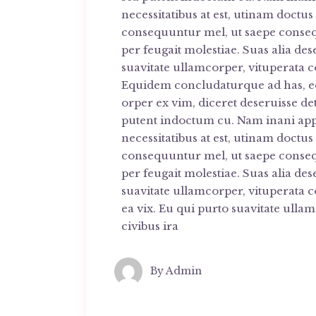
necessitatibus at est, utinam doctu
consequuntur mel, ut saepe consequa
per feugait molestiae. Suas alia de
suavitate ullamcorper, vituperata co
Equidem concludaturque ad has, eos 
orper ex vim, diceret deseruisse de
putent indoctum cu. Nam inani a
necessitatibus at est, utinam doctu
consequuntur mel, ut saepe consequa
per feugait molestiae. Suas alia de
suavitate ullamcorper, vituperata c
ea vix. Eu qui purto suavitate ulla
civibus ira
By
Admin