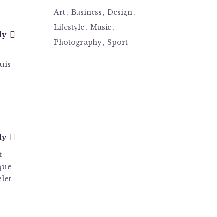
Art
Business
Design
Lifestyle
Music
ly
Photography
Sport
uis
n
ly
t
sque
let