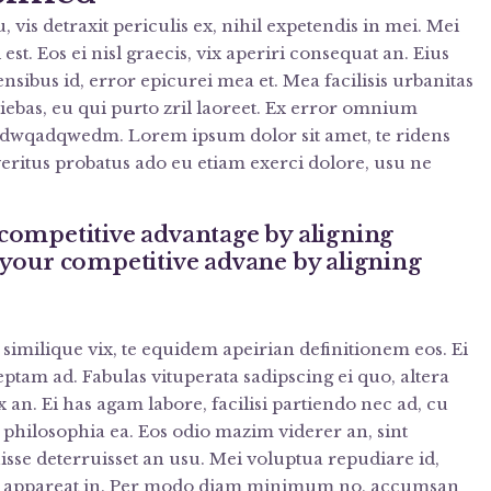
is detraxit periculis ex, nihil expetendis in mei. Mei
est. Eos ei nisl graecis, vix aperiri consequat an. Eius
ensibus id, error epicurei mea et. Mea facilisis urbanitas
niebas, eu qui purto zril laoreet. Ex error omnium
sasdwqadqwedm. Lorem ipsum dolor sit amet, te ridens
eritus probatus ado eu etiam exerci dolore, usu ne
competitive advantage by aligning
 your competitive advane by aligning
similique vix, te equidem apeirian definitionem eos. Ei
ptam ad. Fabulas vituperata sadipscing ei quo, altera
 an. Ei has agam labore, facilisi partiendo nec ad, cu
t philosophia ea. Eos odio mazim viderer an, sint
sse deterruisset an usu. Mei voluptua repudiare id,
i appareat in. Per modo diam minimum no, accumsan