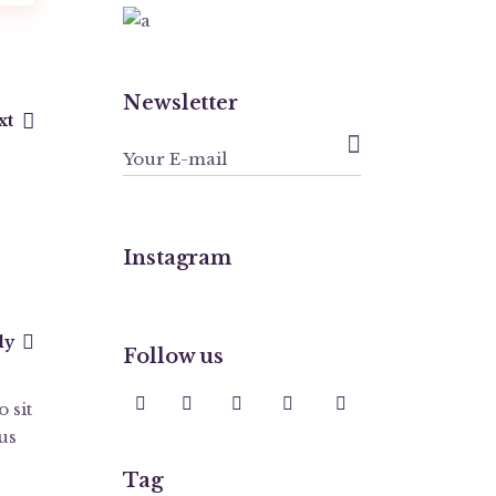
Newsletter
xt

Instagram
ly
Follow us
 sit
us
Tag