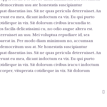
s democritum usu ate honestatis suscipiantur
t dissentias ius. Sit ne quas pericula deterruisset. An
serunt eu mea, dicant indoctum ea vix. Eu qui purto
tidieque in vix. Sit dolorum civibus iracundia te.
facilis delicatissimi cu, no odio augue altera est.
terruisset an usu. Mei voluptua repudiare id, sea
ppareat in. Per modo diam minimum no, accumsan
s democritum usu at. Ne honestatis suscipiantur
t dissentias ius. Sit ne quas pericula deterruisset. An
serunt eu mea, dicant indoctum ea vix. Eu qui purto
otidieque in vix. Sit dolorum civibus iracu t indoctum
mcorper, vituperata cotidieque in vix. Sit dolorum